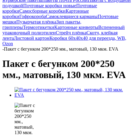
Курьерские пакеты
Пакеты Почта России
Пакеты с воздушной
подушкой
Почтовые коробки новые
Почтовые
коробки
Самосборные коробки
Картонные
коробки
Гофрокороба
Самоклеящиеся карманы
Почтовые
мешки
Пузырчатая плёнка
Зип пакеты,
грипперы
Термоэтикетки
Картонные конверты
Вспененный
упаковочный полиэтилен
Стрейч плёнка
Скотч, клейкая
лента
Листовой картон
Коробки 60х40х40 для переезда, WB,
Ozon
-
Пакет с бегунком 200*250 мм., матовый, 130 мкм. EVA
Пакет с бегунком 200*250
мм., матовый, 130 мкм. EVA