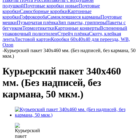
Пакеты Почта России
Пакеты с воздушной
подушкой
Почтовые коробки новые
Почтовые
коробки
Самосборные коробки
Картонные
коробки
Гофрокороба
Самоклеящиеся карманы
Почтовые
мешки
Пузырчатая плёнка
Зип пакеты, грипперы
Пакеты с
бегунком
Термоэтикетки
Картонные конверты
Вспененный
упаковочный полиэтилен
Стрейч плёнка
Скотч, клейкая
лента
Листовой картон
Коробки 60х40х40 для переезда, WB,
Ozon
-
Курьерский пакет 340х460 мм. (Без надписей, без кармана, 50
мкм.)
Курьерский пакет 340х460
мм. (Без надписей, без
кармана, 50 мкм.)