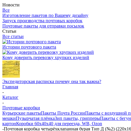
Новости
Все
Изготовление пакетов по Вашему дизайну
Запуск производства почтовых коробок
Почтовые пакеты для отправки посылок
Статьи
Все статьи
Истории почтового пакета
Кому доверить перевозку хрупких изделий
Экспедиторская расписка почему она так важна?
Главная
-
Каталог
-
Почтовые коробки
Курьерские пакеты
Пакеты Почта России
Пакеты с воздушной 
мешки
Пузырчатая плёнка
Зип пакеты, грипперы
Пакеты с бегу
картон
Коробки 60х40х40 для переезда, WB, Ozon
-
Почтовая коробка четырёхклапанная бурая Тип Д (№2) (220x16