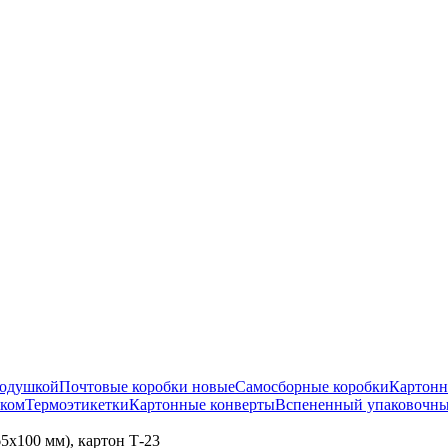
подушкой
Почтовые коробки новые
Самосборные коробки
Картонн
нком
Термоэтикетки
Картонные конверты
Вспененный упаковочны
5x100 мм), картон Т-23