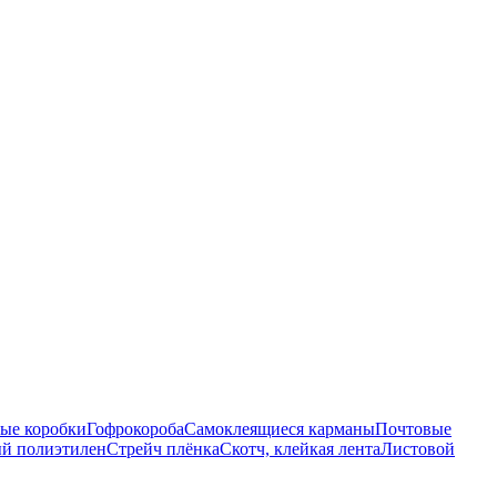
ые коробки
Гофрокороба
Самоклеящиеся карманы
Почтовые
й полиэтилен
Стрейч плёнка
Скотч, клейкая лента
Листовой