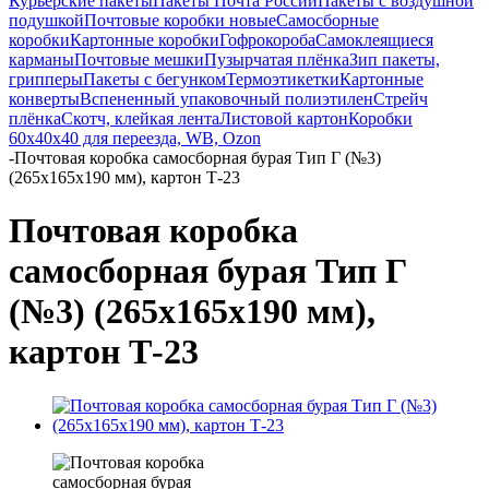
Курьерские пакеты
Пакеты Почта России
Пакеты с воздушной
подушкой
Почтовые коробки новые
Самосборные
коробки
Картонные коробки
Гофрокороба
Самоклеящиеся
карманы
Почтовые мешки
Пузырчатая плёнка
Зип пакеты,
грипперы
Пакеты с бегунком
Термоэтикетки
Картонные
конверты
Вспененный упаковочный полиэтилен
Стрейч
плёнка
Скотч, клейкая лента
Листовой картон
Коробки
60х40х40 для переезда, WB, Ozon
-
Почтовая коробка самосборная бурая Тип Г (№3)
(265x165x190 мм), картон Т-23
Почтовая коробка
самосборная бурая Тип Г
(№3) (265x165x190 мм),
картон Т-23