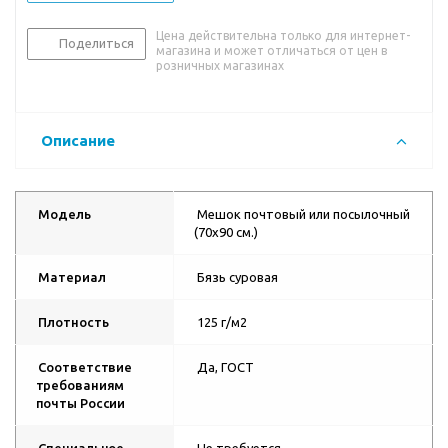
Цена действительна только для интернет-
Поделиться
магазина и может отличаться от цен в
розничных магазинах
Описание
Модель
Мешок почтовый или посылочный
(70х90 см.)
Материал
Бязь суровая
Плотность
125 г/м2
Соответствие
Да, ГОСТ
требованиям
почты России