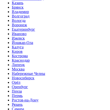
Казань
Брянск
Владимир
Волгоград
Вологда
Воронеж
Екатеринбург
Иваново
Ижевск
Йошкар-Ола
Калуга
Киров
Кострома
Краснодар
Липецк
Москва
Набережные Челны
Новосибирск
Орёл
Оренбург
Пенза
Пермь
Ростов-на-Дону
Рязань
Самара