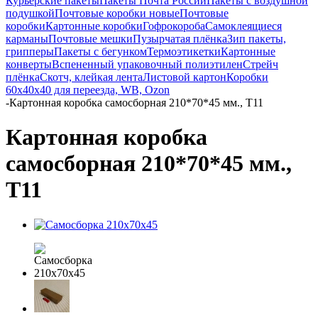
Курьерские пакеты
Пакеты Почта России
Пакеты с воздушной
подушкой
Почтовые коробки новые
Почтовые
коробки
Картонные коробки
Гофрокороба
Самоклеящиеся
карманы
Почтовые мешки
Пузырчатая плёнка
Зип пакеты,
грипперы
Пакеты с бегунком
Термоэтикетки
Картонные
конверты
Вспененный упаковочный полиэтилен
Стрейч
плёнка
Скотч, клейкая лента
Листовой картон
Коробки
60х40х40 для переезда, WB, Ozon
-
Картонная коробка самосборная 210*70*45 мм., Т11
Картонная коробка
самосборная 210*70*45 мм.,
Т11