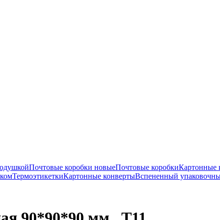
подушкой
Почтовые коробки новые
Почтовые коробки
Картонные 
нком
Термоэтикетки
Картонные конверты
Вспененный упаковочны
я 90*90*90 мм., Т11