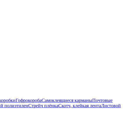
коробки
Гофрокороба
Самоклеящиеся карманы
Почтовые
й полиэтилен
Стрейч плёнка
Скотч, клейкая лента
Листовой