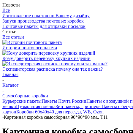
Новости
Все
Изготовление пакетов по Вашему дизайну
Запуск производства почтовых коробок
Почтовые пакеты для отправки посылок
Статьи
Все статьи
Истории почтового пакета
Кому доверить перевозку хрупких изделий
Экспедиторская расписка почему она так важна?
Главная
-
Каталог
-
Самосборные коробки
Курьерские пакеты
Пакеты Почта России
Пакеты с воздушной 
мешки
Пузырчатая плёнка
Зип пакеты, грипперы
Пакеты с бегу
картон
Коробки 60х40х40 для переезда, WB, Ozon
-
Картонная коробка самосборная 90*90*90 мм., Т11
Картонная коробка самосборна