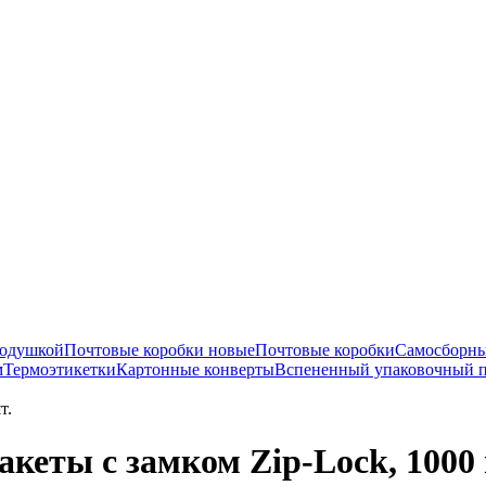
подушкой
Почтовые коробки новые
Почтовые коробки
Самосборны
м
Термоэтикетки
Картонные конверты
Вспененный упаковочный 
т.
кеты с замком Zip-Lock, 1000