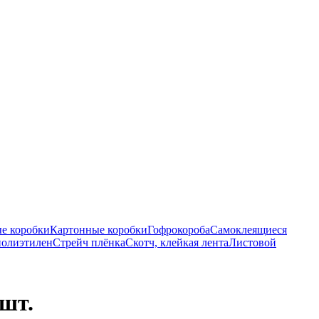
е коробки
Картонные коробки
Гофрокороба
Самоклеящиеся
полиэтилен
Стрейч плёнка
Скотч, клейкая лента
Листовой
 шт.