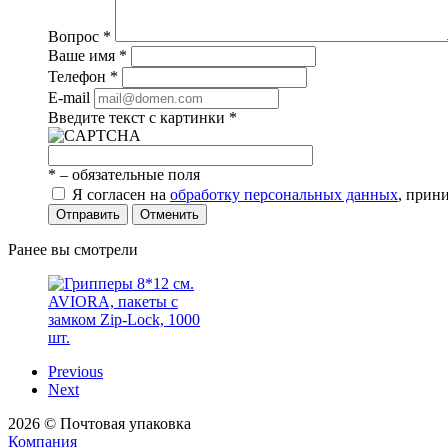
Вопрос
*
Ваше имя
*
Телефон
*
E-mail
Введите текст с картинки
*
*
– обязательные поля
Я согласен на
обработку персональных данных
, при
Отправить
Отменить
Ранее вы смотрели
Быстрый просмотр
Previous
Грипперы 8*12 см.
Next
AVIORA, пакеты с
645
руб.
/шт.
замком Zip-Lock, 1000
2026 © Почтовая упаковка
шт.
Компания