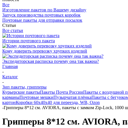
Все
Изготовление пакетов по Вашему дизайну
Запуск производства почтовых коробок
Почтовые пакеты для отправки посылок
Статьи
Все статьи
Истории почтового пакета
Кому доверить перевозку хрупких изделий
Экспедиторская расписка почему она так важна?
Главная
-
Каталог
-
Зип пакеты, грипперы
Курьерские пакеты
Пакеты Почта России
Пакеты с воздушной 
карманы
Почтовые мешки
Пузырчатая плёнка
Пакеты с бегунко
картон
Коробки 60х40х40 для переезда, WB, Ozon
-
Грипперы 8*12 см. AVIORA, пакеты с замком Zip-Lock, 1000 ш
Грипперы 8*12 см. AVIORA, па