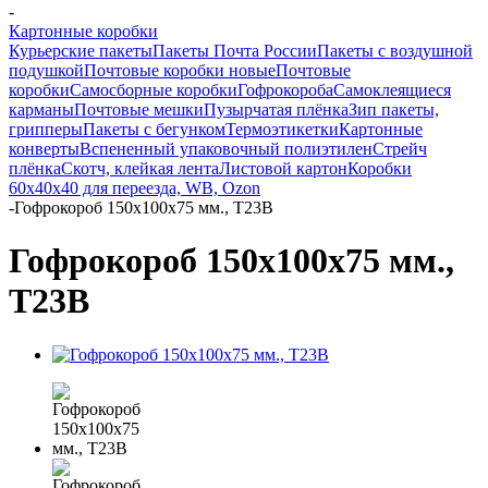
-
Картонные коробки
Курьерские пакеты
Пакеты Почта России
Пакеты с воздушной
подушкой
Почтовые коробки новые
Почтовые
коробки
Самосборные коробки
Гофрокороба
Самоклеящиеся
карманы
Почтовые мешки
Пузырчатая плёнка
Зип пакеты,
грипперы
Пакеты с бегунком
Термоэтикетки
Картонные
конверты
Вспененный упаковочный полиэтилен
Стрейч
плёнка
Скотч, клейкая лента
Листовой картон
Коробки
60х40х40 для переезда, WB, Ozon
-
Гофрокороб 150х100х75 мм., Т23В
Гофрокороб 150х100х75 мм.,
Т23В