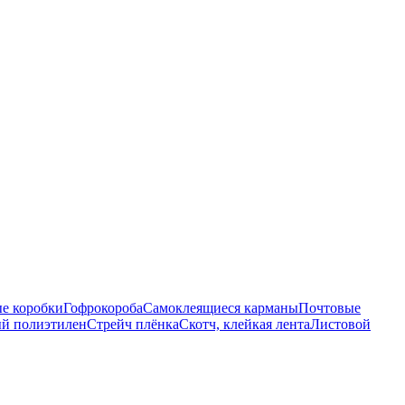
е коробки
Гофрокороба
Самоклеящиеся карманы
Почтовые
й полиэтилен
Стрейч плёнка
Скотч, клейкая лента
Листовой