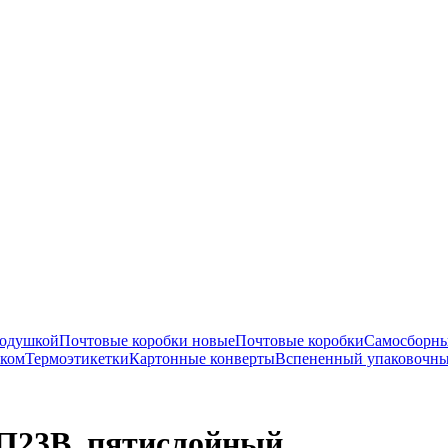
подушкой
Почтовые коробки новые
Почтовые коробки
Самосборны
нком
Термоэтикетки
Картонные конверты
Вспененный упаковочны
 П23В, пятислойный