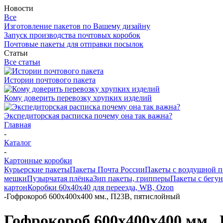
Новости
Все
Изготовление пакетов по Вашему дизайну
Запуск производства почтовых коробок
Почтовые пакеты для отправки посылок
Статьи
Все статьи
Истории почтового пакета
Кому доверить перевозку хрупких изделий
Экспедиторская расписка почему она так важна?
Главная
-
Каталог
-
Картонные коробки
Курьерские пакеты
Пакеты Почта России
Пакеты с воздушной 
мешки
Пузырчатая плёнка
Зип пакеты, грипперы
Пакеты с бегу
картон
Коробки 60х40х40 для переезда, WB, Ozon
-
Гофрокороб 600х400х400 мм., П23В, пятислойный
Гофрокороб 600х400х400 мм.,