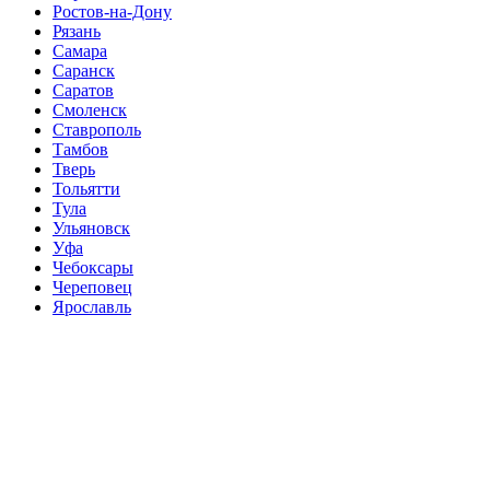
Ростов-на-Дону
Рязань
Самара
Саранск
Саратов
Смоленск
Ставрополь
Тамбов
Тверь
Тольятти
Тула
Ульяновск
Уфа
Чебоксары
Череповец
Ярославль