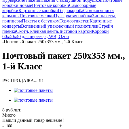
Курьерские пакеты
Пакеты с воздушной подушкой
Почтовые
коробки новые
Почтовые коробки
Самосборные
коробки
Картонные коробки
Гофрокороба
Самоклеящиеся
карманы
Почтовые мешки
Пузырчатая плёнка
Зип пакеты,
грипперы
Пакеты с бегунком
Термоэтикетки
Картонные
конверты
Вспененный упаковочный полиэтилен
Стрейч
плёнка
Скотч, клейкая лента
Листовой картон
Коробки
60х40х40 для переезда, WB, Ozon
-
Почтовый пакет 250х353 мм., 1-й Класс
Почтовый пакет 250х353 мм.,
1-й Класс
РАСПРОДАЖА....!!!
8
руб.
/шт.
Много
Нашли данный товар дешевле?
-
+