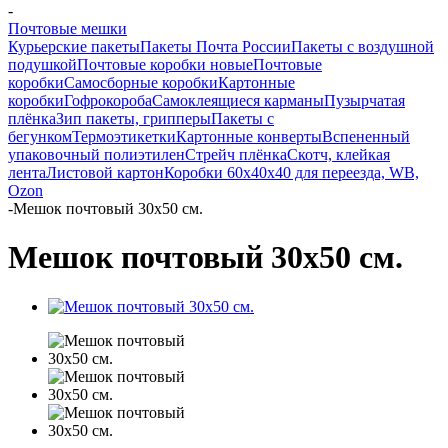
-
Почтовые мешки
Курьерские пакеты
Пакеты Почта России
Пакеты с воздушной
подушкой
Почтовые коробки новые
Почтовые
коробки
Самосборные коробки
Картонные
коробки
Гофрокороба
Самоклеящиеся карманы
Пузырчатая
плёнка
Зип пакеты, грипперы
Пакеты с
бегунком
Термоэтикетки
Картонные конверты
Вспененный
упаковочный полиэтилен
Стрейч плёнка
Скотч, клейкая
лента
Листовой картон
Коробки 60х40х40 для переезда, WB,
Ozon
-
Мешок почтовый 30х50 см.
Мешок почтовый 30х50 см.