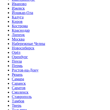
Иваново
Ижевск
Йошкар-Ола
Калуга
Киров
Кострома
Краснодар
Липецк
Москва
Набережные Челны
Новосибирск
Орёл
Оренбург
Пенза
Пермь
Ростов-на-Дону
Рязань
Самара
Саранск
Саратов
Смоленск
Ставрополь
Тамбов
Тверь
Тольятти