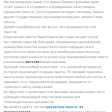
Мы все прекрасно знаем, что ценные бумаги и документацию
стоит хранить и отправлять в проверенных, качественных
курьерских пакетах. Почта, крупные интернет магазины, банки и
другие государственные учреждения используют именно такие
пакеты.
Давайте разберёмся, в чем же все таки преимущества этих
пакетов:
В курьерских пакетах Ваши бумаги или товар находится под
постоянной защитой, благодаря специальному одноразовому
клапану (при попытке вскрытия которого нарушается вся
целостность и свойства пакета) и пломбировочным полоскам.
На клапан пакета наносится штрих-код, порядковый номер пакета
и возможный
логотип
Вашей компании.
Прочный трёхслойный полиэтилен - это основной материал из
которого производятся курьер пакеты. По желанию заказчика
пакеты могут производиться из полиэтилена любой плотности, в
зависимости от перевозимой продукции, защищая её от
солнечного света, грязи и влаги.
На обратной стороне пакета по желанию заказчика может быть
размещён специальный пластиковый карман для
сопроводительных документов.
Вы можете купить оптом
курьерские пакеты
от
производителя
по низким ценам, любого размера обратившись