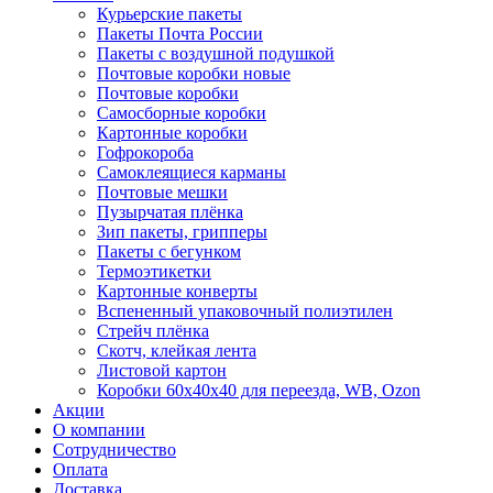
Курьерские пакеты
Пакеты Почта России
Пакеты с воздушной подушкой
Почтовые коробки новые
Почтовые коробки
Самосборные коробки
Картонные коробки
Гофрокороба
Самоклеящиеся карманы
Почтовые мешки
Пузырчатая плёнка
Зип пакеты, грипперы
Пакеты с бегунком
Термоэтикетки
Картонные конверты
Вспененный упаковочный полиэтилен
Стрейч плёнка
Скотч, клейкая лента
Листовой картон
Коробки 60х40х40 для переезда, WB, Ozon
Акции
О компании
Сотрудничество
Оплата
Доставка