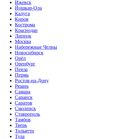
Ижевск
Йошкар-Ола
Калуга
Киров
Кострома
Краснодар
Липецк
Москва
Набережные Челны
Новосибирск
Орёл
Оренбург
Пенза
Пермь
Ростов-на-Дону
Рязань
Самара
Саранск
Саратов
Смоленск
Ставрополь
Тамбов
Тверь
Тольятти
Тула