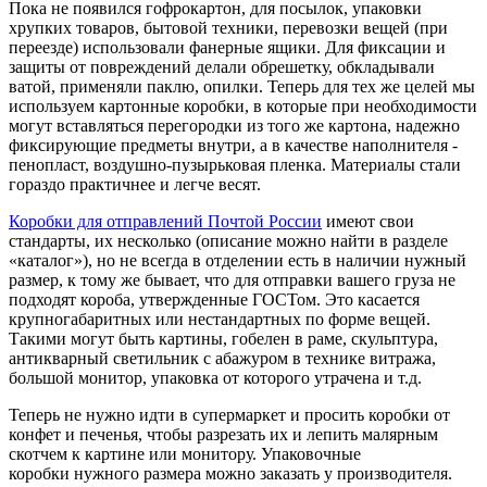
Пока не появился гофрокартон, для посылок, упаковки
хрупких товаров, бытовой техники, перевозки вещей (при
переезде) использовали фанерные ящики. Для фиксации и
защиты от повреждений делали обрешетку, обкладывали
ватой, применяли паклю, опилки. Теперь для тех же целей мы
используем картонные коробки, в которые при необходимости
могут вставляться перегородки из того же картона, надежно
фиксирующие предметы внутри, а в качестве наполнителя -
пенопласт, воздушно-пузырьковая пленка. Материалы стали
гораздо практичнее и легче весят.
Коробки для отправлений Почтой России
имеют свои
стандарты, их несколько (описание можно найти в разделе
«каталог»), но не всегда в отделении есть в наличии нужный
размер, к тому же бывает, что для отправки вашего груза не
подходят короба, утвержденные ГОСТом. Это касается
крупногабаритных или нестандартных по форме вещей.
Такими могут быть картины, гобелен в раме, скульптура,
антикварный светильник с абажуром в технике витража,
большой монитор, упаковка от которого утрачена и т.д.
Теперь не нужно идти в супермаркет и просить коробки от
конфет и печенья, чтобы разрезать их и лепить малярным
скотчем к картине или монитору. Упаковочные
коробки нужного размера можно заказать у производителя.