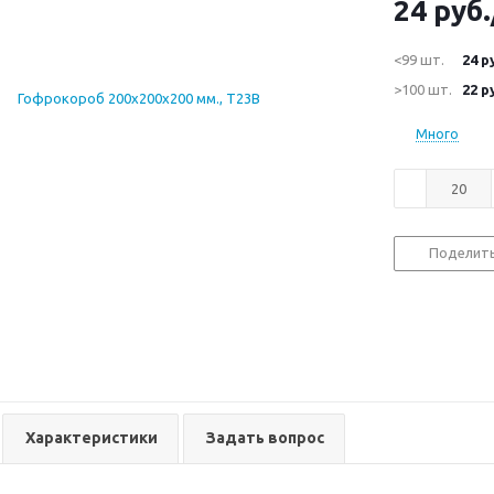
24
руб.
<99 шт.
24
ру
>100 шт.
22
ру
Много
Поделит
Характеристики
Задать вопрос